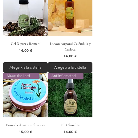
Gel Xiprer i Romaní
Loción corporal Caléndula y
Carlota
Preu
14,00 €
Preu
14,00 €
Afegeix a la cistella
Afegeix a la cistella
Muscular i articular
Antiinflamatorio y analgésico
Pomada Àrnica i Cànnabis
Oli Cànnabis
Preu
Preu
15,00 €
14,00 €