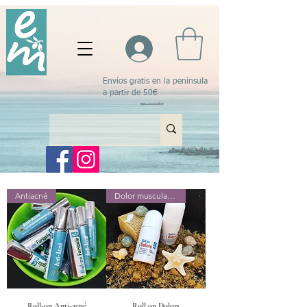
Envíos gratis en la península
a partir de 50€
Antiacné
Dolor muscular y articular
Roll-on Anti-acné
Roll on Dolors