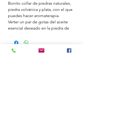
Bonito collar de piedras naturales,
piedra volvánica y plata, con el que
puedes hacer aromaterapia.
Verter un par de gotas del aceite
esencial deseado en la piedra de
lava volcánica, es porosa y lo
absorbe.
Si se quiere cambiar de
aceite, lavarla con un poco de jabón
líquido.
@essenciesmediterranie
s
Enviar
Formulari de subscripció