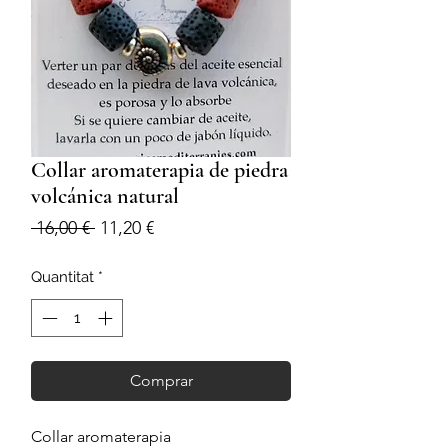
Collar aromaterapia de piedra
volcánica natural
Preu
Preu
 16,00 € 
11,20 €
normal
d'oferta
Quantitat
*
Comprar
Collar aromaterapia