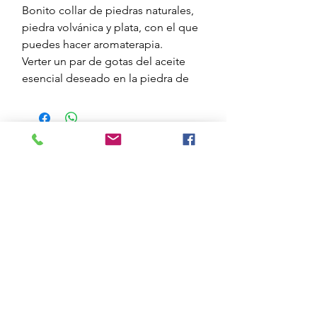
Bonito collar de piedras naturales,
piedra volvánica y plata, con el que
puedes hacer aromaterapia.
Verter un par de gotas del aceite
esencial deseado en la piedra de
lava volcánica, es porosa y lo
absorbe.
Si se quiere cambiar de
aceite, lavarla con un poco de jabón
líquido.
@essenciesmediterranie
s
Enviar
Formulari de subscripció