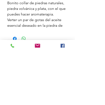
Bonito collar de piedras naturales,
piedra volvánica y plata, con el que
puedes hacer aromaterapia.
Verter un par de gotas del aceite
esencial deseado en la piedra de
lava volcánica, es porosa y lo
absorbe.
Si se quiere cambiar de
aceite, lavarla con un poco de jabón
líquido.
@essenciesmediterranie
s
Enviar
Formulari de subscripció