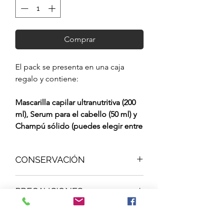
Comprar
El pack se presenta en una caja
regalo y contiene:
Mascarilla capilar ultranutritiva (200
ml), Serum para el cabello (50 ml) y
Champú sólido (puedes elegir entre
lavanda y romero) (100 g aprox)
Esta mascarilla capilar proporciona
CONSERVACIÓN
un brillo y una hidratación
profunda. Repara, previene la rotura,
Conservar lejos de fuentes de calor, y
estimula el crecimiento e impide la
PRECAUCIONES
preferentemente en frío.
caída, da volumen, brillo y purifica el
cuero cabelludo; regula la
Uso externo.
producción de sebo. Un cuidado